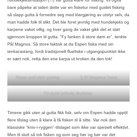
hundekjeksimitasjon (!!!) var gutta klare for fisking. Vil også
bare påpeke at siden dette var en fisketur med guidet fisking
så slapp gutta å fornedre seg med klargjøring av utstyr selv, da
man hadde folk til slikt. Det ble foret jevnlig med hundekjeks og
karpene vaket villig, og hver gang de vaket gikk det et støt
igjennom kroppen til gutta. “Fy fanken å store døm er”, tenkte
Pål Magnus. Så store faktisk at da Espen fiska med sin
tenkarastang, fordi tradisjonelt fluefiske i utgangspunktet ikke
er sært nok, retta den ene karpa ut kroken da den tok!
Simen med aktiv guiding.
3,25 kilograms karpe.
Ett stykk lykkelig fluefisker.
Timene gikk uten at gutta fikk fisk, selv om Espen hadde opptil
flere tilslag uten å klare å få fisken til å sitte. Var nok den
klassiske “kniv-i-ryggen”-tilslaget som ikke var spesielt effektivt.
Men til slutt så tok fisken og som seg hør og bør var det