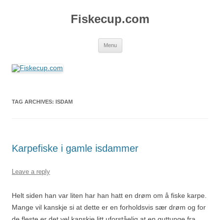
Skip
to
Fiskecup.com
content
Menu
TAG ARCHIVES:
ISDAM
Karpefiske i gamle isdammer
Leave a reply
Helt siden han var liten har han hatt en drøm om å fiske karpe.
Mange vil kanskje si at dette er en forholdsvis sær drøm og for
de fleste er det vel kanskje litt uforståelig at en guttunge fra