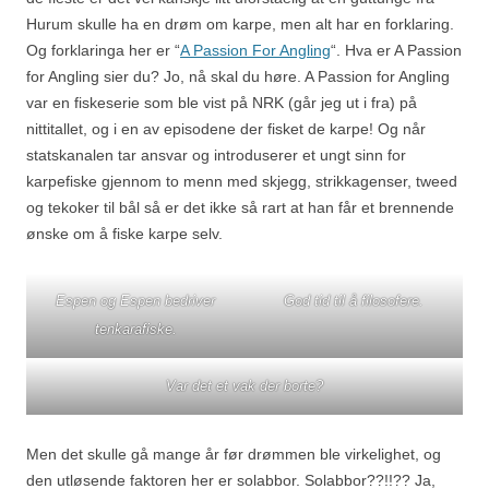
Hurum skulle ha en drøm om karpe, men alt har en forklaring.
Og forklaringa her er “
A Passion For Angling
“. Hva er A Passion
for Angling sier du? Jo, nå skal du høre. A Passion for Angling
var en fiskeserie som ble vist på NRK (går jeg ut i fra) på
nittitallet, og i en av episodene der fisket de karpe! Og når
statskanalen tar ansvar og introduserer et ungt sinn for
karpefiske gjennom to menn med skjegg, strikkagenser, tweed
og tekoker til bål så er det ikke så rart at han får et brennende
ønske om å fiske karpe selv.
Espen og Espen bedriver
God tid til å filosofere.
tenkarafiske.
Var det et vak der borte?
Men det skulle gå mange år før drømmen ble virkelighet, og
den utløsende faktoren her er solabbor. Solabbor??!!?? Ja,