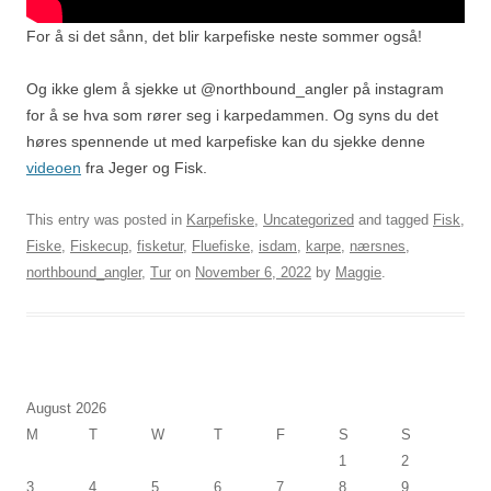
For å si det sånn, det blir karpefiske neste sommer også!
Og ikke glem å sjekke ut @northbound_angler på instagram
for å se hva som rører seg i karpedammen. Og syns du det
høres spennende ut med karpefiske kan du sjekke denne
videoen
fra Jeger og Fisk.
This entry was posted in
Karpefiske
,
Uncategorized
and tagged
Fisk
,
Fiske
,
Fiskecup
,
fisketur
,
Fluefiske
,
isdam
,
karpe
,
nærsnes
,
northbound_angler
,
Tur
on
November 6, 2022
by
Maggie
.
August 2026
M
T
W
T
F
S
S
1
2
3
4
5
6
7
8
9