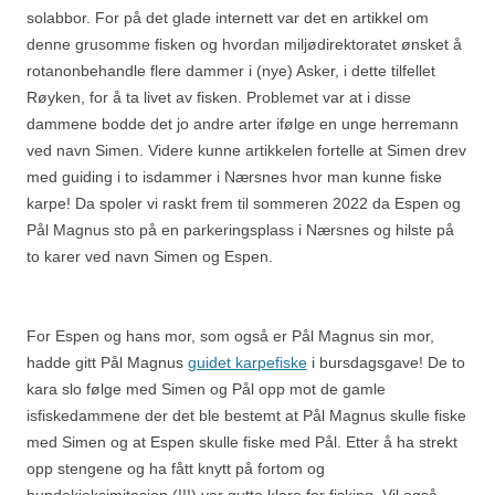
solabbor. For på det glade internett var det en artikkel om
denne grusomme fisken og hvordan miljødirektoratet ønsket å
rotanonbehandle flere dammer i (nye) Asker, i dette tilfellet
Røyken, for å ta livet av fisken. Problemet var at i disse
dammene bodde det jo andre arter ifølge en unge herremann
ved navn Simen. Videre kunne artikkelen fortelle at Simen drev
med guiding i to isdammer i Nærsnes hvor man kunne fiske
karpe! Da spoler vi raskt frem til sommeren 2022 da Espen og
Pål Magnus sto på en parkeringsplass i Nærsnes og hilste på
to karer ved navn Simen og Espen.
For Espen og hans mor, som også er Pål Magnus sin mor,
hadde gitt Pål Magnus
guidet karpefiske
i bursdagsgave! De to
kara slo følge med Simen og Pål opp mot de gamle
isfiskedammene der det ble bestemt at Pål Magnus skulle fiske
med Simen og at Espen skulle fiske med Pål. Etter å ha strekt
opp stengene og ha fått knytt på fortom og