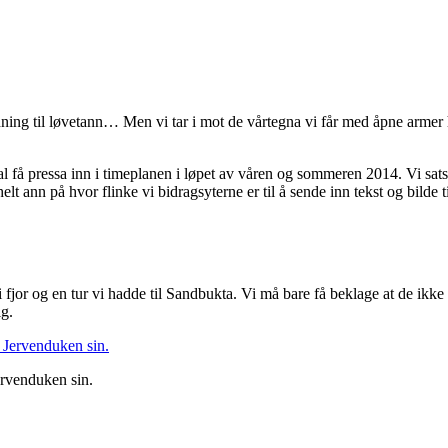
ntydning til løvetann… Men vi tar i mot de vårtegna vi får med åpne arme
al få pressa inn i timeplanen i løpet av våren og sommeren 2014. Vi s
lt ann på hvor flinke vi bidragsyterne er til å sende inn tekst og bilde 
i fjor og en tur vi hadde til Sandbukta. Vi må bare få beklage at de ikke
ig.
ervenduken sin.