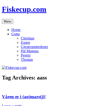
Skip
Fiskecup.com
to
content
Menu
Home
Gutta
Christian
Espen
Gjesteopptredener
Pål Magnus
Perern
Thomas
Tag Archives:
aass
Våren er i (an)mars(j)!
Leave a reply