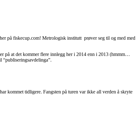
r her på fiskecup.com! Metrologisk institutt prøver seg til og med med
atser på at det kommer flere innlegg her i 2014 enn i 2013 (hmmm…
til “publiseringsavdelinga”.
 har kommet tidligere. Fangsten på turen var ikke all verden å skryte