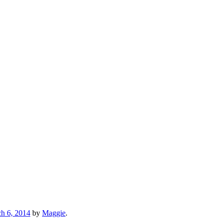
h 6, 2014
by
Maggie
.