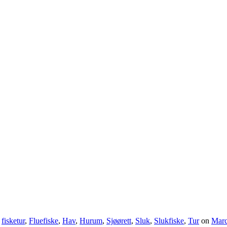
,
fisketur
,
Fluefiske
,
Hav
,
Hurum
,
Sjøørett
,
Sluk
,
Slukfiske
,
Tur
on
Marc