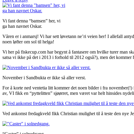
Vi fant denna “bamsen” her, vi
ga han navnet Oskar.
Våren er i anmarsj! Vi har sett løvetann ne’ri veien her! I allefall a
noen løfter om sol til helga!
Vi her på fiskecup.com har begynt å fantasere om hvilke turer man sk
satsa vi ikke på det i 2013 i forhold til 2012 også?), men det kommer he
November i Sandbukta er ikke så aller verst.
For å korte ned ventetia litt kommer det noen bilder i fra november(!) 
av, VI fikk en “pyttelitten” sjøørret, men været var helt hinsides nydel
Ved ankomst fredagkveld fikk Christian mulighet til å teste den nye J
“Caster” i solnedgang.