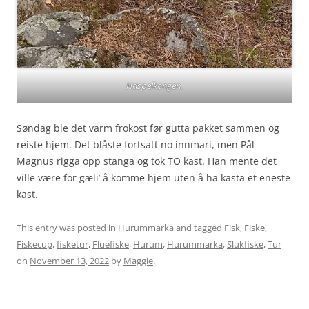
Haspelkongen.
Søndag ble det varm frokost før gutta pakket sammen og
reiste hjem. Det blåste fortsatt no innmari, men Pål
Magnus rigga opp stanga og tok TO kast. Han mente det
ville være for gæli’ å komme hjem uten å ha kasta et eneste
kast.
This entry was posted in
Hurummarka
and tagged
Fisk
,
Fiske
,
Fiskecup
,
fisketur
,
Fluefiske
,
Hurum
,
Hurummarka
,
Slukfiske
,
Tur
on
November 13, 2022
by
Maggie
.