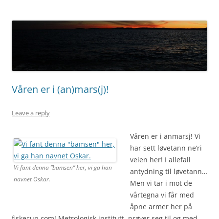
Våren er i (an)mars(j)!
Leave a reply
Våren er i anmarsj! Vi
har sett løvetann ne’ri
veien her! I allefall
Vi fant denna “bamsen” her, vi ga han
antydning til løvetann…
navnet Oskar.
Men vi tar i mot de
vårtegna vi får med
åpne armer her på
fiskecup.com! Metrologisk institutt prøver seg til og med