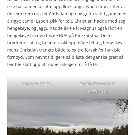
ikke hasta med å sette opp fluestanga. Noen timer etter at
de kom frem dukket Christian opp og gutta satt i gang med
å rigge camp. Espen gikk for telt, Christian hadde med seg
hengekøye, og jaggu hadde ikke Pål Magnus også lånt en
hengekøye fra den lokale BUA på Klokkarstua. De to
brødrene satt og hengte raskt opp både telt og hengekøye
mens Christian trengte både to og tre forsøk før han ble
fornøyd. Som nevnt tidligere så blåste det ganske greit så
leir ble slått opp litt oppe i skogen for å få le.
Hengekøye fra BUA.
Endelig fornøyd med
beliggenheten.