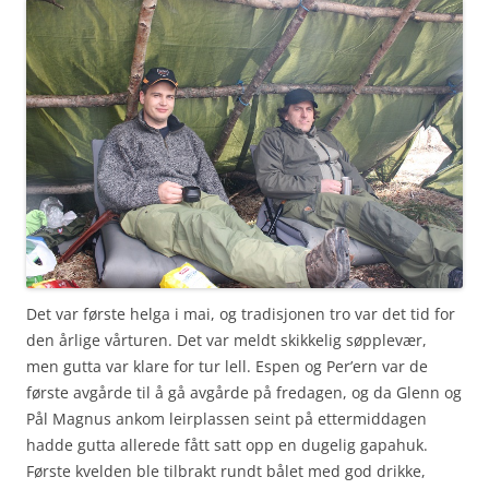
Det var første helga i mai, og tradisjonen tro var det tid for
den årlige vårturen. Det var meldt skikkelig søpplevær,
men gutta var klare for tur lell. Espen og Per’ern var de
første avgårde til å gå avgårde på fredagen, og da Glenn og
Pål Magnus ankom leirplassen seint på ettermiddagen
hadde gutta allerede fått satt opp en dugelig gapahuk.
Første kvelden ble tilbrakt rundt bålet med god drikke,