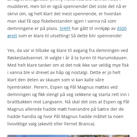
mudderet, men bil er også spennende! Det siste det nå er
skrivi om, og helt klart det mest spennende, er hvordan
man skal få opp fiskebestanden igjen i vanna nå som
demningene er på plass.
SHJFF
har gått til innkjøp av
4500
ørett
som er klare til utsetting! Så dette blir spennende!
Yes, da var vi tilbake og klare til avgang fra demningen ved
Røskestadvannet. Vi valgte i år å ta turen til Hurumskauen.
Med helt klare tanker om at det nok ikke var veldig mye fisk
i vanna ble vi drevet av håp og nostalgi. Dette er jo helt
klart den delen av skauen som vi kan kalle våre
hjemtrakter. Perern, Espen og Pål Magnus møttes ved
demningen og fikk slengt på seg sekkene og starta rett inn i
brattbakken mot Langvann. Nå skal det sies at Espen og Pål
Magnus allerede hadde møtt hverandre på Sætre der de
hadde handla og hvor Pål Magnus hadde måttet ta noen
livsviktige valg (akevitt eller Fernet Branca).