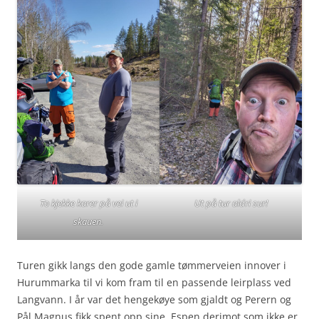
To kjekke karer på vei ut i
Ut på tur aldri sur!
skauen.
Turen gikk langs den gode gamle tømmerveien innover i
Hurummarka til vi kom fram til en passende leirplass ved
Langvann. I år var det hengekøye som gjaldt og Perern og
Pål Magnus fikk spent opp sine. Espen derimot som ikke er