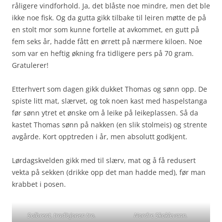
råligere vindforhold. Ja, det blåste noe mindre, men det ble
ikke noe fisk. Og da gutta gikk tilbake til leiren møtte de på
en stolt mor som kunne fortelle at avkommet, en gutt på
fem seks år, hadde fått en ørrett på nærmere kiloen. Noe
som var en heftig økning fra tidligere pers på 70 gram.
Gratulerer!
Etterhvert som dagen gikk dukket Thomas og sønn opp. De
spiste litt mat, slærvet, og tok noen kast med haspelstanga
før sønn ytret et ønske om å leike på leikeplassen. Så da
kastet Thomas sønn på nakken (en slik stolmeis) og strente
avgårde. Kort opptreden i år, men absolutt godkjent.
Lørdagskvelden gikk med til slærv, mat og å få redusert
vekta på sekken (drikke opp det man hadde med), før man
krabbet i posen.
Solbrent, tradisjonen tro.
Nordre Skoklevann.