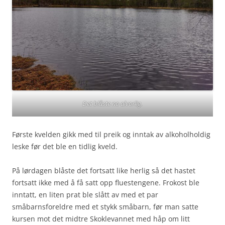
Det blåste no alvorlig.
Første kvelden gikk med til preik og inntak av alkoholholdig
leske før det ble en tidlig kveld.
På lørdagen blåste det fortsatt like herlig så det hastet
fortsatt ikke med å få satt opp fluestengene. Frokost ble
inntatt, en liten prat ble slått av med et par
småbarnsforeldre med et stykk småbarn, før man satte
kursen mot det midtre Skoklevannet med håp om litt