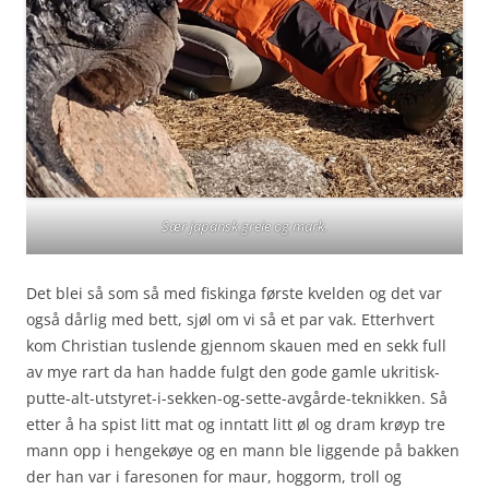
Sær japansk greie og mark.
Det blei så som så med fiskinga første kvelden og det var
også dårlig med bett, sjøl om vi så et par vak. Etterhvert
kom Christian tuslende gjennom skauen med en sekk full
av mye rart da han hadde fulgt den gode gamle ukritisk-
putte-alt-utstyret-i-sekken-og-sette-avgårde-teknikken. Så
etter å ha spist litt mat og inntatt litt øl og dram krøyp tre
mann opp i hengekøye og en mann ble liggende på bakken
der han var i faresonen for maur, hoggorm, troll og