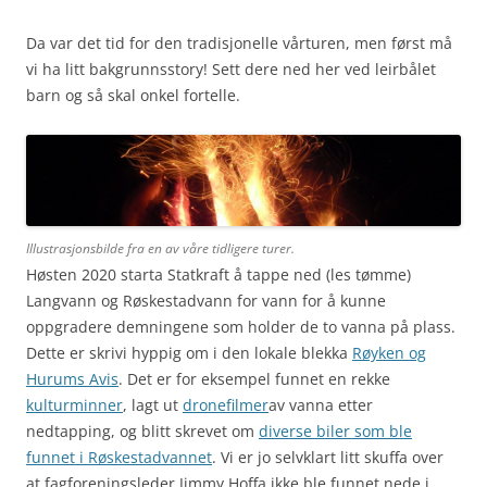
Da var det tid for den tradisjonelle vårturen, men først må
vi ha litt bakgrunnsstory! Sett dere ned her ved leirbålet
barn og så skal onkel fortelle.
Illustrasjonsbilde fra en av våre tidligere turer.
Høsten 2020 starta Statkraft å tappe ned (les tømme)
Langvann og Røskestadvann for vann for å kunne
oppgradere demningene som holder de to vanna på plass.
Dette er skrivi hyppig om i den lokale blekka
Røyken og
Hurums Avis
. Det er for eksempel funnet en rekke
kulturminner
, lagt ut
dronefilmer
av vanna etter
nedtapping, og blitt skrevet om
diverse biler som ble
funnet i Røskestadvannet
. Vi er jo selvklart litt skuffa over
at fagforeningsleder Jimmy Hoffa ikke ble funnet nede i