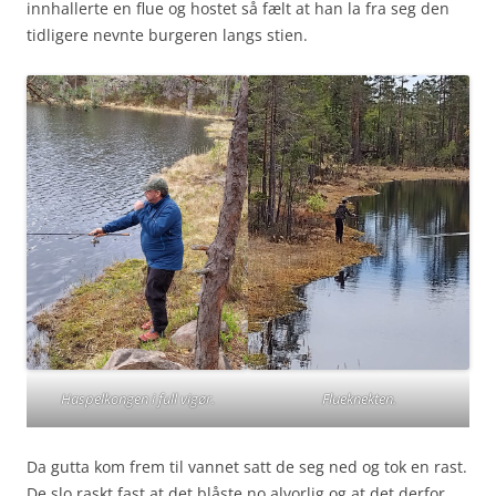
innhallerte en flue og hostet så fælt at han la fra seg den
tidligere nevnte burgeren langs stien.
Haspelkongen i full vigør.
Flueknekten.
Da gutta kom frem til vannet satt de seg ned og tok en rast.
De slo raskt fast at det blåste no alvorlig og at det derfor