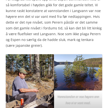
så komfortabel i høyden gikk for det gode gamle teltet. Vi
kunne raskt konstatere at vannstanden i Langvann var noe
høyere enn det vi var vant med fra før nedtappingen. Hvis
dette er det nye nivået, som Perern påstår er det samme
som det gamle nivået i fordums tid, så kan det bli litt kinkig
å være fluefisker ved Langvann. Noe som ikke plaga Perern
og Espen no særlig da de hadde sluk, mark og tenkara
(sære japanske greier).
Vannstanden er noe høyere enn
hva vi er vant med.