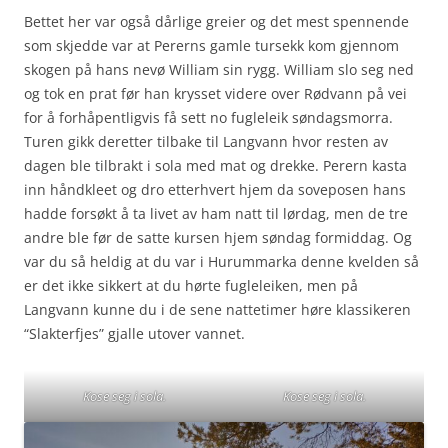
Bettet her var også dårlige greier og det mest spennende
som skjedde var at Pererns gamle tursekk kom gjennom
skogen på hans nevø William sin rygg. William slo seg ned
og tok en prat før han krysset videre over Rødvann på vei
for å forhåpentligvis få sett no fugleleik søndagsmorra.
Turen gikk deretter tilbake til Langvann hvor resten av
dagen ble tilbrakt i sola med mat og drekke. Perern kasta
inn håndkleet og dro etterhvert hjem da soveposen hans
hadde forsøkt å ta livet av ham natt til lørdag, men de tre
andre ble før de satte kursen hjem søndag formiddag. Og
var du så heldig at du var i Hurummarka denne kvelden så
er det ikke sikkert at du hørte fugleleiken, men på
Langvann kunne du i de sene nattetimer høre klassikeren
“Slakterfjes” gjalle utover vannet.
Kose seg i sola.
Kose seg i sola.