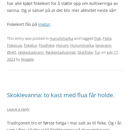
har alle kjøpt fiskekort for å støtte opp om kultiveringa av
vanna. Og vi satser på at det blir mer aktivitet neste vår!
Fiskekort fås på
inatur
.
This entry was posted in
Hurummarka
and tagged
Fisk
,
Fiske
,
Fiskecup
,
fisketur
,
Fluefiske
,
Hurum
,
Hurummarka
,
langvann
,
Ørett
,
røskestadvann
,
Røskestadvannet
,
Slukfiske
,
Tur
on
July 17,
2023
by
Maggie
.
Skoklevanna: to kast med flua får holde.
Leave a reply
Tradisjonen tro er første helga i mai satt av til fiske. Og i år,
som i fjor, så dro vi til Skoklevanna på Hurumskauen.