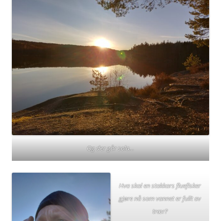
Og der går sola…
Hva skal en stakkars fluefisker
gjøre nå som vannet er fullt av
trær?