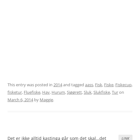
This entry was posted in
2014
and tagged
aass
,
Fisk
,
Fiske
,
Fiskecup
,
fisketur
,
Fluefiske
,
Hav
,
Hurum
,
Sjøørett
,
Sluk
,
Slukfiske
,
Tur
on
March 6, 2014
by
Maggie
.
Det er ikke alltid kastinga går som det skal…det
LINK