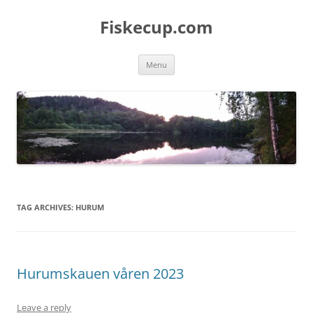
Skip
to
Fiskecup.com
content
Menu
TAG ARCHIVES:
HURUM
Hurumskauen våren 2023
Leave a reply