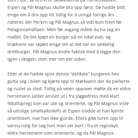
Espen og Pål Magnus skulle dra opp først. De hadde blitt
enige om å dra opp litt tidlig for å unngå forrige års
rotteres der Per’ern og Pål Magnus så vidt kom frem før
Patagoniamafiaen. Men før avgang måtte da ha seg en
matbit. De ble kjøpt en burger på en lokal pub, og
brødrene var skjønt enige om at det var en skikkelig
drittburger. Pål Magnus endte faktisk med å legge den
igjen i skogen, men mer om det siden.
Etter at de hadde spist denne “delikate” burgeren hev
gutta seg i bilen og kjørte opp til Mørkvann der de parkerte
og ruslet av sted. Tidlig på veien oppover møtte de en eldre
herremann (alder anslatt ut i fra joggedress med klart
90tallspreg) som var ute og orienterte, og Pål Magnus viste
så utrolige smalltalksskills at Espen trodde at han kjente
orientisten, noe han ikke gjorde. Ellers gikk turen opp til
vanna rolig for seg hvis man ser bort i fra et regnskyll,
eldre herremann som orienterte, og da Pål Magnus