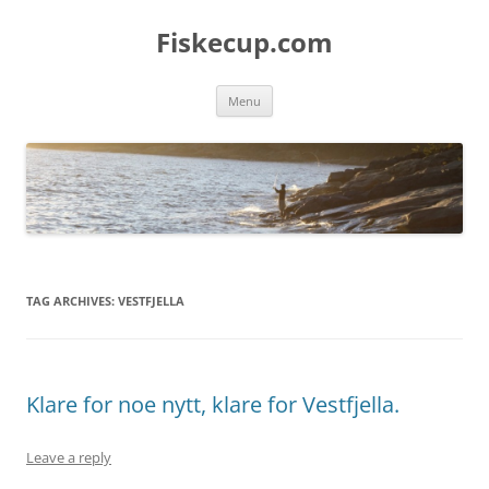
Skip
to
Fiskecup.com
content
Menu
TAG ARCHIVES:
VESTFJELLA
Klare for noe nytt, klare for Vestfjella.
Leave a reply