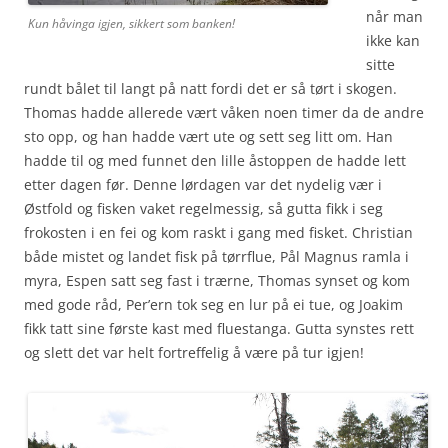
når man
Kun håvinga igjen, sikkert som banken!
ikke kan
sitte
rundt bålet til langt på natt fordi det er så tørt i skogen.
Thomas hadde allerede vært våken noen timer da de andre
sto opp, og han hadde vært ute og sett seg litt om. Han
hadde til og med funnet den lille åstoppen de hadde lett
etter dagen før. Denne lørdagen var det nydelig vær i
Østfold og fisken vaket regelmessig, så gutta fikk i seg
frokosten i en fei og kom raskt i gang med fisket. Christian
både mistet og landet fisk på tørrflue, Pål Magnus ramla i
myra, Espen satt seg fast i trærne, Thomas synset og kom
med gode råd, Per’ern tok seg en lur på ei tue, og Joakim
fikk tatt sine første kast med fluestanga. Gutta synstes rett
og slett det var helt fortreffelig å være på tur igjen!