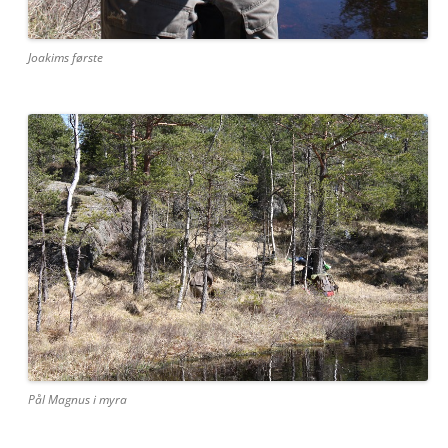
Joakims første
Pål Magnus i myra