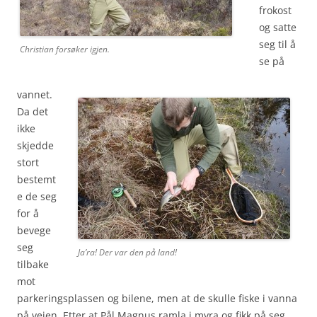
frokost
og satte
seg til å
Christian forsøker igjen.
se på
vannet.
Da det
ikke
skjedde
stort
bestemt
e de seg
for å
bevege
seg
Ja’ra! Der var den på land!
tilbake
mot
parkeringsplassen og bilene, men at de skulle fiske i vanna
på veien. Etter at Pål Magnus ramla i myra og fikk på seg