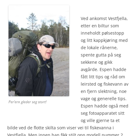
Ved ankomst Vestfjella,
etter en biltur som
inneholdt pølsestopp
og litt kappkjøring med
de lokale rånerne,
spente gutta på seg
sekkene og gikk
avgårde. Espen hadde
fått litt tips og råd om
leirsted og fiskevann av
en fjern slektning, noe
vage og generelle tips.
Per’ern gleder seg stort!
Espen hadde også med
seg fotoapparatet sitt
og ville gjerne ta et
bilde ved de flotte skilta som viser vei til fiskevanna i
Vestfjella. Men innen han fikk stilt opp modell nummer 2