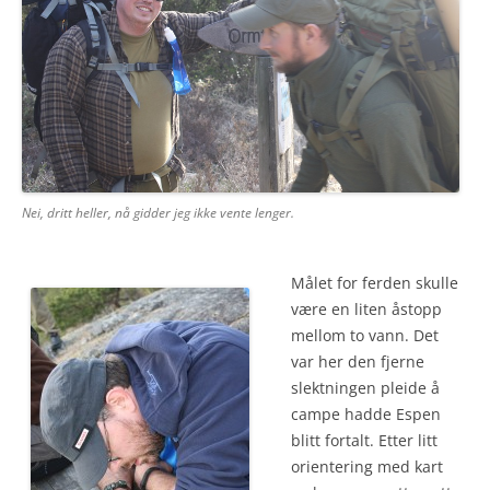
Nei, dritt heller, nå gidder jeg ikke vente lenger.
Målet for ferden skulle
være en liten åstopp
mellom to vann. Det
var her den fjerne
slektningen pleide å
campe hadde Espen
blitt fortalt. Etter litt
orientering med kart