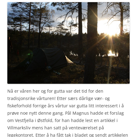
Nå er våren her og for gutta var det tid for den
tradisjonsrike vårturen! Etter særs dårlige vær- og
fiskeforhold forrige års vårtur var gutta litt interessert i å
prøve noe nytt denne gang. Pål Magnus hadde et forslag
om Vestfjella i Østfold, for han hadde lest en artikkel i
Villmarksliv mens han satt på venteværelset på
legekontoret. Etter å ha fått tak i bladet og sendt artikkelen