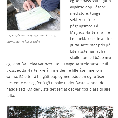
og kompass satte gutta
avgårde opp i åsene
med store, tunge
sekker og friskt
pågangsmot. Pål
Magnus klarte å ramle
Espen får en ny sjangs med kart og
i en bekk, noe de andre
kompass. Vi lærer aldri.
gutta satte stor pris på.
Lite visste han at han
skulle ramle i både myr
og vann før helga var over. De litt vage kartreferansene til
tross, gutta klarte ikke å finne denne lille åsen mellom
vanna. Så etter å ha gått opp og ned både en og to åser
bestemte de seg for å gå tilbake til det første vannet de
hadde sett. Og der viste det seg at det var god plass til alle
telta.