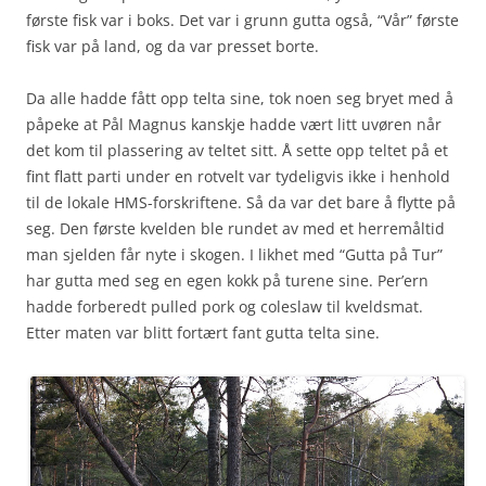
første fisk var i boks. Det var i grunn gutta også, “Vår” første
fisk var på land, og da var presset borte.
Da alle hadde fått opp telta sine, tok noen seg bryet med å
påpeke at Pål Magnus kanskje hadde vært litt uvøren når
det kom til plassering av teltet sitt. Å sette opp teltet på et
fint flatt parti under en rotvelt var tydeligvis ikke i henhold
til de lokale HMS-forskriftene. Så da var det bare å flytte på
seg. Den første kvelden ble rundet av med et herremåltid
man sjelden får nyte i skogen. I likhet med “Gutta på Tur”
har gutta med seg en egen kokk på turene sine. Per’ern
hadde forberedt pulled pork og coleslaw til kveldsmat.
Etter maten var blitt fortært fant gutta telta sine.