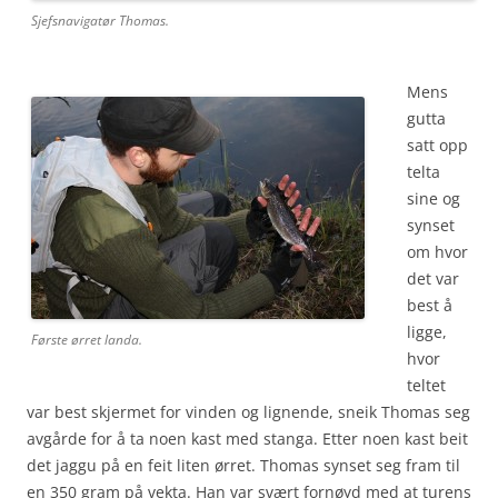
Sjefsnavigatør Thomas.
Mens
gutta
satt opp
telta
sine og
synset
om hvor
det var
best å
ligge,
Første ørret landa.
hvor
teltet
var best skjermet for vinden og lignende, sneik Thomas seg
avgårde for å ta noen kast med stanga. Etter noen kast beit
det jaggu på en feit liten ørret. Thomas synset seg fram til
en 350 gram på vekta. Han var svært fornøyd med at turens