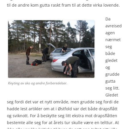
til de andre kom gutta raskt fram til at dette virka lovende.
Da
avreised
agen
nærmet
seg
både
gledet
og
grudde
gutta
Knyting av sko og andre forberedelser.
seg litt.
Gledet
seg fordi det var et nytt område, men grudde seg fordi de
hadde lest artikler om at i Østfold var det både drapsflått
og sviknott. For å beskytte seg litt ekstra mot drapsflåtten
bestemte alle seg for at årets tur skulle være en telttur. At