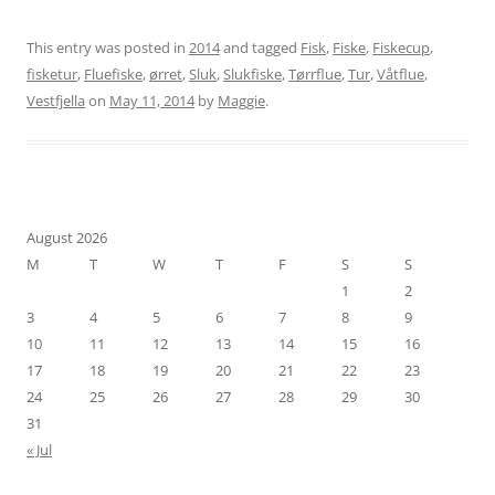
This entry was posted in
2014
and tagged
Fisk
,
Fiske
,
Fiskecup
,
fisketur
,
Fluefiske
,
ørret
,
Sluk
,
Slukfiske
,
Tørrflue
,
Tur
,
Våtflue
,
Vestfjella
on
May 11, 2014
by
Maggie
.
August 2026
M
T
W
T
F
S
S
1
2
3
4
5
6
7
8
9
10
11
12
13
14
15
16
17
18
19
20
21
22
23
24
25
26
27
28
29
30
31
« Jul