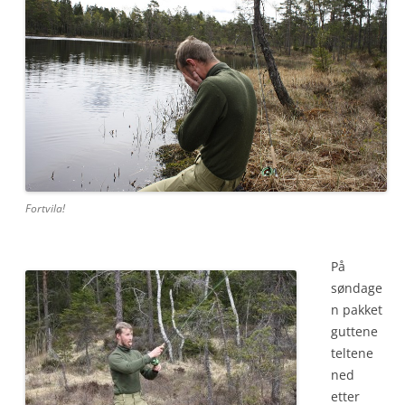
Fortvila!
På
søndage
n pakket
guttene
teltene
ned
etter