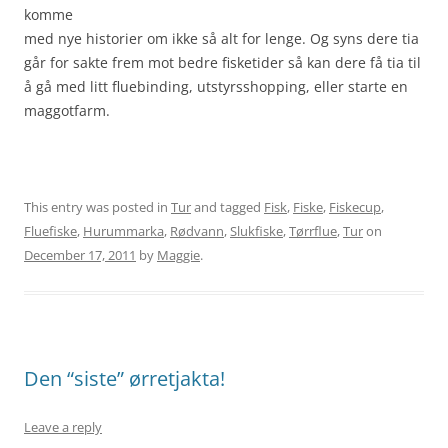
komme
med nye historier om ikke så alt for lenge. Og syns dere tia
går for sakte frem mot bedre fisketider så kan dere få tia til
å gå med litt fluebinding, utstyrsshopping, eller starte en
maggotfarm.
This entry was posted in
Tur
and tagged
Fisk
,
Fiske
,
Fiskecup
,
Fluefiske
,
Hurummarka
,
Rødvann
,
Slukfiske
,
Tørrflue
,
Tur
on
December 17, 2011
by
Maggie
.
Den “siste” ørretjakta!
Leave a reply