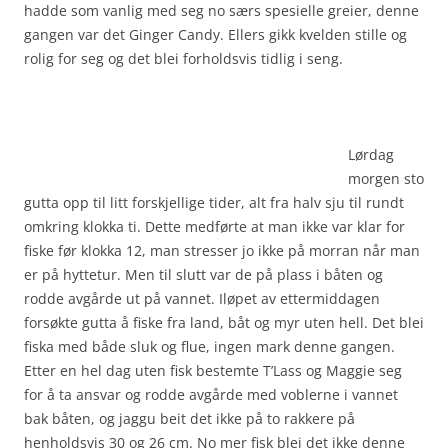
hadde som vanlig med seg no særs spesielle greier, denne
gangen var det Ginger Candy. Ellers gikk kvelden stille og
rolig for seg og det blei forholdsvis tidlig i seng.
Lørdag
morgen sto
gutta opp til litt forskjellige tider, alt fra halv sju til rundt
omkring klokka ti. Dette medførte at man ikke var klar for
fiske før klokka 12, man stresser jo ikke på morran når man
er på hyttetur. Men til slutt var de på plass i båten og
rodde avgårde ut på vannet. Iløpet av ettermiddagen
forsøkte gutta å fiske fra land, båt og myr uten hell. Det blei
fiska med både sluk og flue, ingen mark denne gangen.
Etter en hel dag uten fisk bestemte T’Lass og Maggie seg
for å ta ansvar og rodde avgårde med voblerne i vannet
bak båten, og jaggu beit det ikke på to rakkere på
henholdsvis 30 og 26 cm. No mer fisk blei det ikke denne