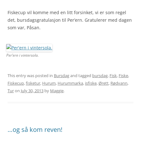
Fiskecup vil komme med en litt forsinket, vi er som regel
det, bursdagsgratulasjon til Per’ern. Gratulerer med dagen
som var, Påsan.
Per’ern i vintersola.
This entry was posted in
Bursdag
and tagged
bursdag
,
Fisk
,
Fiske
,
Fiskecup
,
fisketur
,
Hurum
,
Hurummarka
,
isfiske
,
Ørett
,
Rødvann
,
Tur
on
July 30, 2013
by
Maggie
.
…og så kom reven!