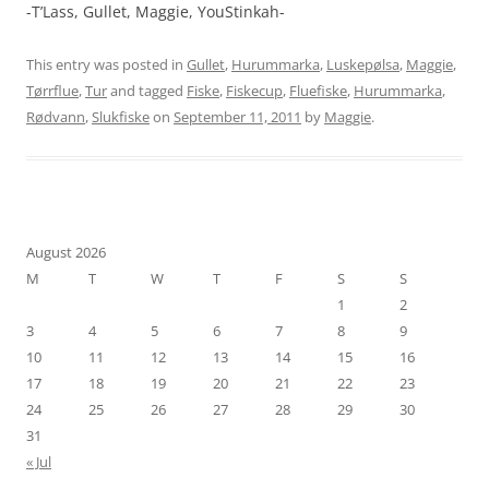
-T’Lass, Gullet, Maggie, YouStinkah-
This entry was posted in
Gullet
,
Hurummarka
,
Luskepølsa
,
Maggie
,
Tørrflue
,
Tur
and tagged
Fiske
,
Fiskecup
,
Fluefiske
,
Hurummarka
,
Rødvann
,
Slukfiske
on
September 11, 2011
by
Maggie
.
August 2026
M
T
W
T
F
S
S
1
2
3
4
5
6
7
8
9
10
11
12
13
14
15
16
17
18
19
20
21
22
23
24
25
26
27
28
29
30
31
« Jul