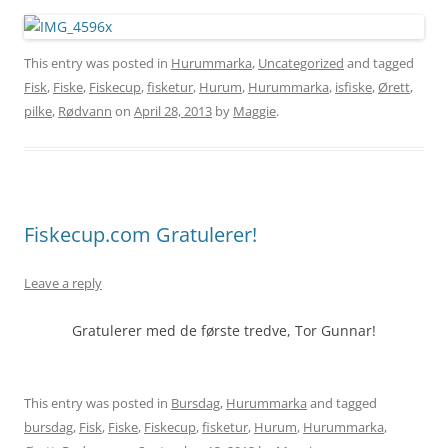
This entry was posted in
Hurummarka
,
Uncategorized
and tagged
Fisk
,
Fiske
,
Fiskecup
,
fisketur
,
Hurum
,
Hurummarka
,
isfiske
,
Ørett
,
pilke
,
Rødvann
on
April 28, 2013
by
Maggie
.
Fiskecup.com Gratulerer!
Leave a reply
Gratulerer med de første tredve, Tor Gunnar!
This entry was posted in
Bursdag
,
Hurummarka
and tagged
bursdag
,
Fisk
,
Fiske
,
Fiskecup
,
fisketur
,
Hurum
,
Hurummarka
,