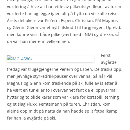
vurdering å hive alt han eide av pilkeutstyr. Iløpet av turen
vurderte han og legge igjen alt på hytta da vi skulle reise.
Årets deltakere var Per’ern, Espen, Christian, Pål Magnus
og Glenn. Glenn var et nytt tilskudd til turgjengen. Uprøvd,
men kunne visst både pilke (vært med i NM) og drekka, så
da var han mer enn velkommen.
Først
avgårde
fredag var trugegjengerne Per’ern og Espen. De traska opp,
men jevnlige styrkedrikkpauser over vanna. Så når Pål
Magnus og Glenn kom traskende på ski fulle av is etter å
ha vært en tur eller to i overvannet fant de ei oppvarma
hytter og to blide karer som var klare for kortspill, terning
og et slag Fluxx. Femtemann på turen, Christian, kom
aleine opp midt på natta da han hadde spilt fotballkamp
før han la avgårde på ski.