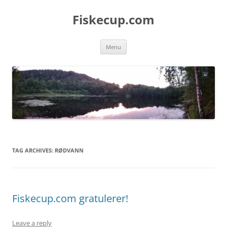
Skip
to
Fiskecup.com
content
Menu
TAG ARCHIVES:
RØDVANN
Fiskecup.com gratulerer!
Leave a reply