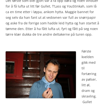
Det første som blei gjort var å få opp døra og noen vinduer
for å få lufta ut litt før Gullet, T’Lass og YouStinkah, som lå
ca en time etter i løypa, ankom hytta. Maggie bannet for
seg selv da han fant ut at vedovnen var full av snørrpapir
og aske fra de forrige som hadde leid hytta og han startet å
tømme den. Etter å ha fått lufta ut, fyrt og fått på seg noen
tørre klær dukka de tre andre deltakerne på turen opp.
Første
kvelden
gikk med
til
fortæring
av pølser,
litt øl,
dram og
skravling.
Gullet