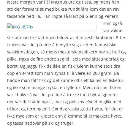
Neste morgen var Pål Magnus ute og tissa, og mens han
sto der forsvarsløs med buksa rundt låra kom det en rev
tassende ned lia.
Han ropte så klart på Glenn og Per’ern
som også
var våkne
slik at man fikk tatt noen bilder av den vesle krabaten. Etter
frokost var det på tide å benytte seg av den fantastiske
solskinnsdagen, så mens mesterskapspilkern borret hull og
pilka, rigga de fire andre seg til i sola med sitteunderlag og
børst. Og jaggu fikk de ikke en fisk! Glenn kunne stolt dra
opp en ørrett som man synsa til å være en 200 gram. Da
hadde man fått fisk og det kunne offisielt kalles en fisketur,
og ikke som mange frykta, en fylletur. Men, nå som fisken
var i boks så var det på tide å trekke inn i hytta igjen for
der var det både børst, mat og peiskos. Kvelden gikk med
til kort og terningspill. Søndag vaska gutta hytta, for det er
ikke mye som er kjipere enn å komme til ei møkkete hytte,
og tassa nedover på ski og truger.