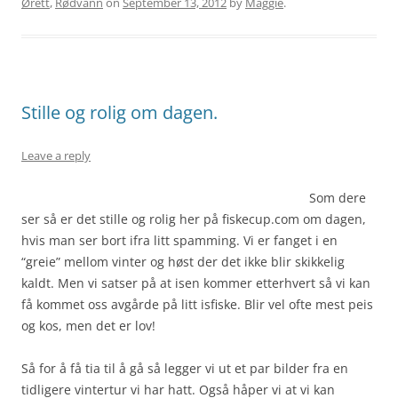
Ørett
,
Rødvann
on
September 13, 2012
by
Maggie
.
Stille og rolig om dagen.
Leave a reply
Som dere
ser så er det stille og rolig her på fiskecup.com om dagen,
hvis man ser bort ifra litt spamming. Vi er fanget i en
“greie” mellom vinter og høst der det ikke blir skikkelig
kaldt. Men vi satser på at isen kommer etterhvert så vi kan
få kommet oss avgårde på litt isfiske. Blir vel ofte mest peis
og kos, men det er lov!
Så for å få tia til å gå så legger vi ut et par bilder fra en
tidligere vintertur vi har hatt.
Også håper vi at vi kan